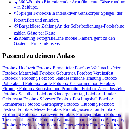
🌀
360°-Fotobox
Ein rotierender Arm filmt eure Gäste rundum
– in Zeitlupe.
🪞
Spiegel-Fotobox
Ein interaktiver Ganzkörper-Spiegel, der
fotografiert und animiert.
💳
Bargeldlose Zahlung
An der Selbstbedienungs-Fotokabine
zahlen Gäste per Karte.
📸
Roaming-Fotografie
Eine mobile Kamera geht zu den
Gästen – Prints inklusive.
Passend zu deinem Anlass
Fotobox
Hochzeit
Fotobox
Firmenfeier
Fotobox
Weihnachtsfeier
Fotobox
Maturaball
Fotobox
Geburtstag
Fotobox
Vereinsfest
Fotobox
Verlobung
Fotobox
Standesamtliche Trauung
Fotobox
Polterabend
Fotobox
Taufe
Fotobox
Erstkommunion
Fotobox
Firmung
Fotobox
Sponsion und Promotion
Fotobox
Abschlussfeier
Fotobox
Schulball
Fotobox
Kindergeburtstag
Fotobox
Runder
Geburtstag
Fotobox
Silvester
Fotobox
Faschingsball
Fotobox
Sommerfest
Fotobox
Gartenparty
Fotobox
Clubbing
Fotobox
Festival
Fotobox
Messe
Fotobox
Produktpräsentation
Fotobox
Eröffnung
Fotobox
Teamevent
Fotobox
Firmenjubiläum
Fotobox
Tag der offenen Tür
Fotobox
Weihnachtsmarkt
Fotobox
Babyparty
Fotobox
Abschiedsfeier
Fotobox
Feuerwehrfest
Fotobox
Zeltfest