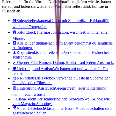
Feiern, nicht für die Vitrine. Nach
Vorarlberg
liefern wir sie, bauen
sie auf und holen sie wieder ab. Wer lieber selbst fährt, holt sie in
Fussach ab.
📷
Spiegelreflexkamera
Canon mit Studioblitz – Bildqualität
wie beim Fotografen.
🖨️
Sofortdruck
Thermosublimation, wischfest, in unter einer
Minute.
💾
Alle Bilder digital
Nach dem Event bekommst du sämtliche
Aufnahmen.
🎩
Requisitenkiste
52 Teile zum Verkleiden – der Eisbrecher
schlechthin.
🪄
Eigener Filter
Namen, Datum, Motto – auf jedem Ausdruck.
🚚
Lieferung und Aufbau
Wir bauen auf und wieder ab. Du
feierst.
🎨
KI-Porträts
Die Fotobox verwandelt Gäste in Superhelden,
Gemälde oder Filmstars.
🟢
Hintergrund-Austausch
Greenscreen: jeder Hintergrund,
den ihr euch wünscht.
✨
Glam-Booth
Der schmeichelnde Schwarz-Weiß-Look wie
vom Magazin-Shooting.
🎥
Video-Gästebuch
Gäste hinterlassen Videobotschaften statt
geschriebener Zeilen.