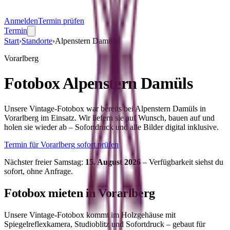
Anmelden
Termin prüfen
Termin
Start
›
Standorte
›
Alpenstern Damüls
Vorarlberg
Fotobox
Alpenstern Damüls
Unsere Vintage-Fotobox war bereits bei Alpenstern Damüls in
Vorarlberg im Einsatz. Wir liefern sie auf Wunsch, bauen auf und
holen sie wieder ab – Sofortdruck und alle Bilder digital inklusive.
Termin für
Vorarlberg
sofort prüfen
Nächster freier Samstag:
15. August 2026
– Verfügbarkeit siehst du
sofort, ohne Anfrage.
Fotobox mieten in
Vorarlberg
Unsere Vintage-Fotobox kommt im Holzgehäuse mit
Spiegelreflexkamera, Studioblitz und Sofortdruck – gebaut für