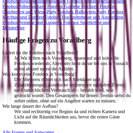
Fotobox
Junggesellinnenabschied
Fotobox
Junggesellenabschied
Fotobox
Silberhochzeit
Fotobox
Goldene Hochzeit
Fotobox
Oktoberfest und Wiesn-Party
Fotobox
Halloween-Party
Fotobox
Kirchtag und Dorffest
Fotobox
Hochzeitsmesse und Ausstellung
Fotobox
Seminar und Kongress
Fotobox
Sportlerfest und
Meisterfeier
Häufige Fragen zu
Vorarlberg
Liefert ihr die Fotobox nach Vorarlberg?
Ja. Wir liefern nach Vorarlberg, bauen auf und holen die
Fotobox wieder ab. Alternativ holst du sie bei uns in Fussach
selbst ab und sparst die Anfahrt.
Was kostet eine Fotobox in Vorarlberg?
Der Mietpreis richtet sich nach Mietdauer und
Zusatzleistungen. Ausdrucke rechnen wir nach dem Event
nach tatsächlichem Verbrauch ab – bezahlt wird, was
gedruckt wurde. Den Gesamtpreis für deinen Termin siehst du
sofort online, ohne auf ein Angebot warten zu müssen.
Wie lange dauert der Aufbau?
Wir sind rechtzeitig vor Beginn da und richten Kamera und
Licht auf die Räumlichkeiten aus, bevor die ersten Gäste
kommen.
Alle Fragen und Antworten →