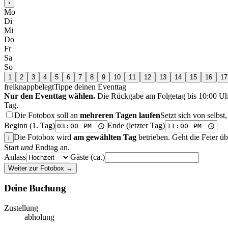
›
Mo
Di
Mi
Do
Fr
Sa
So
1
2
3
4
5
6
7
8
9
10
11
12
13
14
15
16
17
frei
knapp
belegt
Tippe deinen Eventtag
Nur den Eventtag wählen.
Die Rückgabe am Folgetag bis 10:00 Uhr 
Tag.
Die Fotobox soll an
mehreren Tagen laufen
Setzt sich von selbs
Beginn (1. Tag)
Ende (letzter Tag)
Die Fotobox wird
am gewählten Tag
betrieben. Geht die Feier übe
i
Start
und
Endtag an.
Anlass
Gäste (ca.)
Weiter zur Fotobox →
Deine Buchung
Zustellung
abholung