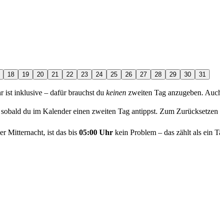
18
19
20
21
22
23
24
25
26
27
28
29
30
31
ist inklusive – dafür brauchst du
keinen
zweiten Tag anzugeben. Auch w
t, sobald du im Kalender einen zweiten Tag antippst. Zum Zurücksetzen
r Mitternacht, ist das bis
05:00 Uhr
kein Problem – das zählt als ein 