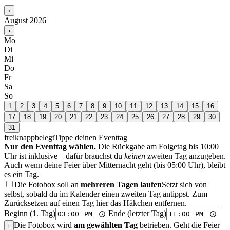
‹
August 2026
›
Mo
Di
Mi
Do
Fr
Sa
So
1
2
3
4
5
6
7
8
9
10
11
12
13
14
15
16
17
18
19
20
21
22
23
24
25
26
27
28
29
30
31
frei
knapp
belegt
Tippe deinen Eventtag
Nur den Eventtag wählen.
Die Rückgabe am Folgetag bis 10:00
Uhr ist inklusive – dafür brauchst du
keinen
zweiten Tag anzugeben.
Auch wenn deine Feier über Mitternacht geht (bis 05:00 Uhr), bleibt
es ein Tag.
Die Fotobox soll an
mehreren Tagen laufen
Setzt sich von
selbst, sobald du im Kalender einen zweiten Tag antippst. Zum
Zurücksetzen auf einen Tag hier das Häkchen entfernen.
Beginn (1. Tag)
Ende (letzter Tag)
Die Fotobox wird
am gewählten Tag
betrieben. Geht die Feier
i