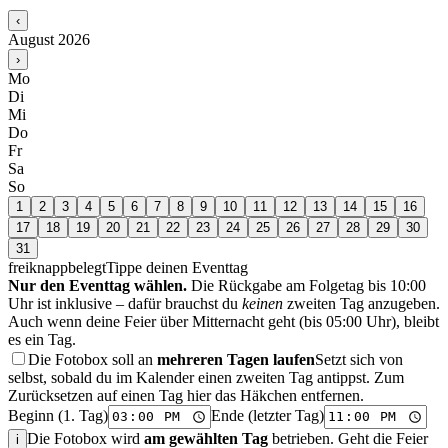
‹
August 2026
›
Mo
Di
Mi
Do
Fr
Sa
So
1
2
3
4
5
6
7
8
9
10
11
12
13
14
15
16
17
18
19
20
21
22
23
24
25
26
27
28
29
30
31
frei
knapp
belegt
Tippe deinen Eventtag
Nur den Eventtag wählen.
Die Rückgabe am Folgetag bis 10:00
Uhr ist inklusive – dafür brauchst du
keinen
zweiten Tag anzugeben.
Auch wenn deine Feier über Mitternacht geht (bis 05:00 Uhr), bleibt
es ein Tag.
Die Fotobox soll an
mehreren Tagen laufen
Setzt sich von
selbst, sobald du im Kalender einen zweiten Tag antippst. Zum
Zurücksetzen auf einen Tag hier das Häkchen entfernen.
Beginn (1. Tag)
Ende (letzter Tag)
Die Fotobox wird
am gewählten Tag
betrieben. Geht die Feier
i