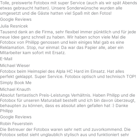
Tolle, preiswerte Fotobox mit super Service (auch als wir spät Abends
etwas gebraucht hatten). Unsere Sonderwünsche wurden alle
umgesetzt und die Gäste hatten viel Spaß mit den Fotos!
Google Reviews
Julia Resnicek
Tausend dank an die Firma, sehr flexibel immer pünktlich und für jede
neue Idee ganz schnell zu haben. Wir haben schon viele Mal die
Fotobox von Phiilipp genossen und kein einiges Mal gab es eine
Reklamation. Stop, nur einmal: Da war das Papier alle, aber ein
Mitarbeiter kam sofort mit Ersatz.
E-Mail
Michael Wieser
Fotobox beim Heimspiel des Alpla HC Hard im Einsatz. Hat alles
perfekt geklappt. Super Service. Fotobox optisch und technisch TOP!
Simply Book Me
Michael Knauth
Absolut fantastisch Preis-Leistungs Verhältnis. Haben Philipp und die
Fotobox für unseren Maturaball bestellt und ich bin davon überzeugt,
behaupten zu können, dass es absolut allen gefallen hat :) Danke
Philipp
Google Reviews
Robin Feuerstein
Die Betreuer der Fotobox waren sehr nett und zuvorkommend. Die
Fotobox selbst sieht unglaublich stylisch aus und funktioniert sehr