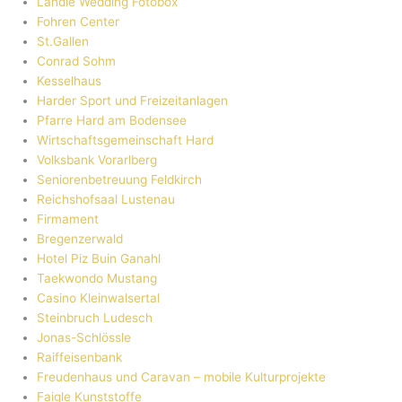
Ländle Wedding Fotobox
Fohren Center
St.Gallen
Conrad Sohm
Kesselhaus
Harder Sport und Freizeitanlagen
Pfarre Hard am Bodensee
Wirtschaftsgemeinschaft Hard
Volksbank Vorarlberg
Seniorenbetreuung Feldkirch
Reichshofsaal Lustenau
Firmament
Bregenzerwald
Hotel Piz Buin Ganahl
Taekwondo Mustang
Casino Kleinwalsertal
Steinbruch Ludesch
Jonas-Schlössle
Raiffeisenbank
Freudenhaus und Caravan – mobile Kulturprojekte
Faigle Kunststoffe