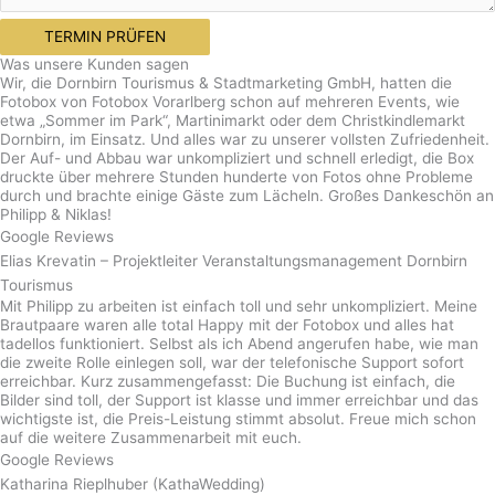
TERMIN PRÜFEN
Was unsere Kunden sagen
Wir, die Dornbirn Tourismus & Stadtmarketing GmbH, hatten die
Fotobox von Fotobox Vorarlberg schon auf mehreren Events, wie
etwa „Sommer im Park“, Martinimarkt oder dem Christkindlemarkt
Dornbirn, im Einsatz. Und alles war zu unserer vollsten Zufriedenheit.
Der Auf- und Abbau war unkompliziert und schnell erledigt, die Box
druckte über mehrere Stunden hunderte von Fotos ohne Probleme
durch und brachte einige Gäste zum Lächeln. Großes Dankeschön an
Philipp & Niklas!
Google Reviews
Elias Krevatin – Projektleiter Veranstaltungsmanagement Dornbirn
Tourismus
Mit Philipp zu arbeiten ist einfach toll und sehr unkompliziert. Meine
Brautpaare waren alle total Happy mit der Fotobox und alles hat
tadellos funktioniert. Selbst als ich Abend angerufen habe, wie man
die zweite Rolle einlegen soll, war der telefonische Support sofort
erreichbar. Kurz zusammengefasst: Die Buchung ist einfach, die
Bilder sind toll, der Support ist klasse und immer erreichbar und das
wichtigste ist, die Preis-Leistung stimmt absolut. Freue mich schon
auf die weitere Zusammenarbeit mit euch.
Google Reviews
Katharina Rieplhuber (KathaWedding)