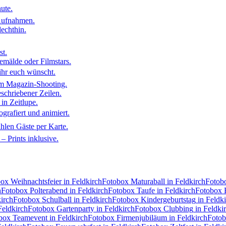
ute.
Aufnahmen.
lechthin.
st.
emälde oder Filmstars.
ihr euch wünscht.
m Magazin-Shooting.
eschriebener Zeilen.
in Zeitlupe.
ografiert und animiert.
hlen Gäste per Karte.
 Prints inklusive.
box
Weihnachtsfeier
in Feldkirch
Fotobox
Maturaball
in Feldkirch
Fotob
h
Fotobox
Polterabend
in Feldkirch
Fotobox
Taufe
in Feldkirch
Fotobox
kirch
Fotobox
Schulball
in Feldkirch
Fotobox
Kindergeburtstag
in Feldk
Feldkirch
Fotobox
Gartenparty
in Feldkirch
Fotobox
Clubbing
in Feldki
obox
Teamevent
in Feldkirch
Fotobox
Firmenjubiläum
in Feldkirch
Foto