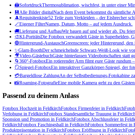
🖨️
Sofortdruck
Thermosublimation, wischfest, in unter einer Min
💾
Alle Bilder digital
Nach dem Event bekommst du sämtliche 
🎩
Requisitenkiste
52 Teile zum Verkleiden – der Eisbrecher sch
🪄
Eigener Filter
Namen, Datum, Motto – auf jedem Ausdruck.
🚚
Lieferung und Aufbau
Wir bauen auf und wieder ab. Du feier
🎨
KI-Porträts
Die Fotobox verwandelt Gäste in Superhelden, G
🟢
Hintergrund-Austausch
Greenscreen: jeder Hintergrund, den 
✨
Glam-Booth
Der schmeichelnde Schwarz-Weiß-Look wie vo
🎥
Video-Gästebuch
Gäste hinterlassen Videobotschaften statt g
🌀
360°-Fotobox
Ein rotierender Arm filmt eure Gäste rundum – 
🪞
Spiegel-Fotobox
Ein interaktiver Ganzkörper-Spiegel, der fot
💳
Bargeldlose Zahlung
An der Selbstbedienungs-Fotokabine za
📸
Roaming-Fotografie
Eine mobile Kamera geht zu den Gästen –
Passend zu deinem Anlass
Fotobox
Hochzeit
in Feldkirch
Fotobox
Firmenfeier
in Feldkirch
Foto
Verlobung
in Feldkirch
Fotobox
Standesamtliche Trauung
in Feldkirc
Sponsion und Promotion
in Feldkirch
Fotobox
Abschlussfeier
in Feld
Feldkirch
Fotobox
Faschingsball
in Feldkirch
Fotobox
Sommerfest
in 
Produktpräsentation
in Feldkirch
Fotobox
Eröffnung
in Feldkirch
Fot