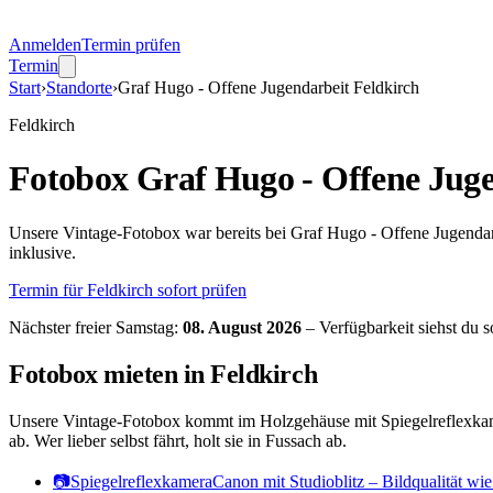
Anmelden
Termin prüfen
Termin
Start
›
Standorte
›
Graf Hugo - Offene Jugendarbeit Feldkirch
Feldkirch
Fotobox
Graf Hugo - Offene Juge
Unsere Vintage-Fotobox war bereits bei Graf Hugo - Offene Jugendarbe
inklusive.
Termin für
Feldkirch
sofort prüfen
Nächster freier Samstag:
08. August 2026
– Verfügbarkeit siehst du s
Fotobox mieten in
Feldkirch
Unsere Vintage-Fotobox kommt im Holzgehäuse mit Spiegelreflexkamera
ab. Wer lieber selbst fährt, holt sie in Fussach ab.
📷
Spiegelreflexkamera
Canon mit Studioblitz – Bildqualität wi