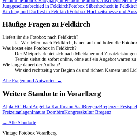
Feldkirch
Fotobox
Babyparty
in Feldkirch
Fotobox
Abschiedsfeier
in 
Junggesellenabschied
in Feldkirch
Fotobox
Silberhochzeit
in Feldkirc
Kirchtag und Dorffest
in Feldkirch
Fotobox
Hochzeitsmesse und Auss
Häufige Fragen zu
Feldkirch
Liefert ihr die Fotobox nach Feldkirch?
Ja. Wir liefern nach Feldkirch, bauen auf und holen die Fotobox 
Was kostet eine Fotobox in Feldkirch?
Der Mietpreis richtet sich nach Mietdauer und Zusatzleistung
Termin siehst du sofort online, ohne auf ein Angebot warten z
Wie lange dauert der Aufbau?
Wir sind rechtzeitig vor Beginn da und richten Kamera und Lic
Alle Fragen und Antworten →
Weitere Standorte in
Vorarlberg
Alpla HC Hard
Angelika Kauffmann Saal
Bregenz
Bregenzer Festspie
Freizeitanlagen
Inatura Dornbirn
Kongresskultur Bregenz
← Alle Standorte
Vintage Fotobox Vorarlberg