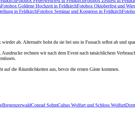
Feldkirch
Fotobox
Feuerwehrfest
in Feldkirch
Fotobox
Zeltfest
in Feldki
h
Fotobox
Goldene Hochzeit
in Feldkirch
Fotobox
Oktoberfest und Wies
tellung
in Feldkirch
Fotobox
Seminar und Kongress
in Feldkirch
Fotob
wieder ab. Alternativ holst du sie bei uns in Fussach selbst ab und spar
en. Ausdrucke rechnen wir nach dem Event nach tatsächlichem Verbrauc
u müssen.
ht auf die Räumlichkeiten aus, bevor die ersten Gäste kommen.
le
Bregenzerwald
Conrad Sohm
Cubus Wolfurt und Schloss Wolfurt
Dorn