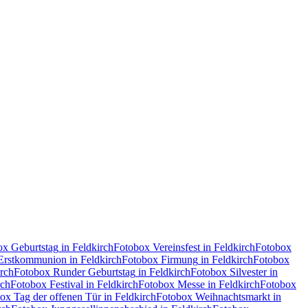
ox
Geburtstag
in Feldkirch
Fotobox
Vereinsfest
in Feldkirch
Fotobox
Erstkommunion
in Feldkirch
Fotobox
Firmung
in Feldkirch
Fotobox
irch
Fotobox
Runder Geburtstag
in Feldkirch
Fotobox
Silvester
in
rch
Fotobox
Festival
in Feldkirch
Fotobox
Messe
in Feldkirch
Fotobox
box
Tag der offenen Tür
in Feldkirch
Fotobox
Weihnachtsmarkt
in