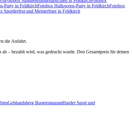
rch
Fotobox
Junggesellinnenabschied
in Feldkirch
Fotobox
n-Party
in Feldkirch
Fotobox
Halloween-Party
in Feldkirch
Fotobox
ox
Sportlerfest und Meisterfeier
in Feldkirch
st die Anfahrt.
h ab – bezahlt wird, was gedruckt wurde. Den Gesamtpreis für deinen
birn
Gebhardsberg Burgrestaurant
Harder Sport und