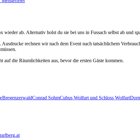
 Meisterfeier
 wieder ab. Alternativ holst du sie bei uns in Fussach selbst ab und spa
en. Ausdrucke rechnen wir nach dem Event nach tatsächlichem Verbrauc
u müssen.
ht auf die Räumlichkeiten aus, bevor die ersten Gäste kommen.
le
Bregenzerwald
Conrad Sohm
Cubus Wolfurt und Schloss Wolfurt
Dorn
rlberg.at