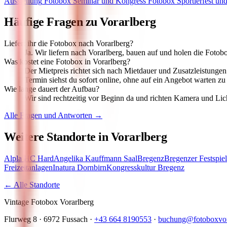
Ausstellung
Fotobox
Seminar und Kongress
Fotobox
Sportlerfest und
Häufige Fragen zu
Vorarlberg
Liefert ihr die Fotobox nach Vorarlberg?
Ja. Wir liefern nach Vorarlberg, bauen auf und holen die Fotobox
Was kostet eine Fotobox in Vorarlberg?
Der Mietpreis richtet sich nach Mietdauer und Zusatzleistung
Termin siehst du sofort online, ohne auf ein Angebot warten z
Wie lange dauert der Aufbau?
Wir sind rechtzeitig vor Beginn da und richten Kamera und Lic
Alle Fragen und Antworten →
Weitere Standorte in
Vorarlberg
Alpla HC Hard
Angelika Kauffmann Saal
Bregenz
Bregenzer Festspie
Freizeitanlagen
Inatura Dornbirn
Kongresskultur Bregenz
← Alle Standorte
Vintage Fotobox Vorarlberg
Flurweg 8 · 6972 Fussach ·
+43 664 8190553
·
buchung@fotoboxvora