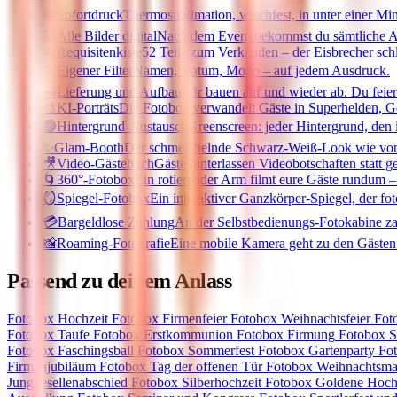
🖨️
Sofortdruck
Thermosublimation, wischfest, in unter einer Min
💾
Alle Bilder digital
Nach dem Event bekommst du sämtliche 
🎩
Requisitenkiste
52 Teile zum Verkleiden – der Eisbrecher sch
🪄
Eigener Filter
Namen, Datum, Motto – auf jedem Ausdruck.
🚚
Lieferung und Aufbau
Wir bauen auf und wieder ab. Du feier
🎨
KI-Porträts
Die Fotobox verwandelt Gäste in Superhelden, G
🟢
Hintergrund-Austausch
Greenscreen: jeder Hintergrund, den 
✨
Glam-Booth
Der schmeichelnde Schwarz-Weiß-Look wie vo
🎥
Video-Gästebuch
Gäste hinterlassen Videobotschaften statt g
🌀
360°-Fotobox
Ein rotierender Arm filmt eure Gäste rundum – 
🪞
Spiegel-Fotobox
Ein interaktiver Ganzkörper-Spiegel, der fot
💳
Bargeldlose Zahlung
An der Selbstbedienungs-Fotokabine za
📸
Roaming-Fotografie
Eine mobile Kamera geht zu den Gästen –
Passend zu deinem Anlass
Fotobox
Hochzeit
Fotobox
Firmenfeier
Fotobox
Weihnachtsfeier
Fot
Fotobox
Taufe
Fotobox
Erstkommunion
Fotobox
Firmung
Fotobox
S
Fotobox
Faschingsball
Fotobox
Sommerfest
Fotobox
Gartenparty
Fo
Firmenjubiläum
Fotobox
Tag der offenen Tür
Fotobox
Weihnachtsma
Junggesellenabschied
Fotobox
Silberhochzeit
Fotobox
Goldene Hoch