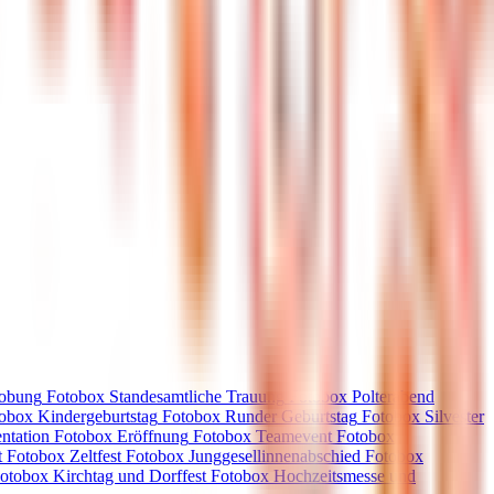
lobung
Fotobox
Standesamtliche Trauung
Fotobox
Polterabend
tobox
Kindergeburtstag
Fotobox
Runder Geburtstag
Fotobox
Silvester
ntation
Fotobox
Eröffnung
Fotobox
Teamevent
Fotobox
t
Fotobox
Zeltfest
Fotobox
Junggesellinnenabschied
Fotobox
otobox
Kirchtag und Dorffest
Fotobox
Hochzeitsmesse und