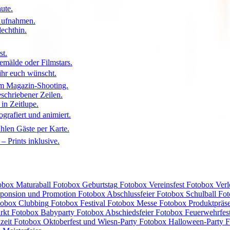
ute.
Aufnahmen.
lechthin.
st.
emälde oder Filmstars.
ihr euch wünscht.
m Magazin-Shooting.
eschriebener Zeilen.
in Zeitlupe.
ografiert und animiert.
hlen Gäste per Karte.
 Prints inklusive.
obox
Maturaball
Fotobox
Geburtstag
Fotobox
Vereinsfest
Fotobox
Ver
ponsion und Promotion
Fotobox
Abschlussfeier
Fotobox
Schulball
Fo
tobox
Clubbing
Fotobox
Festival
Fotobox
Messe
Fotobox
Produktpräse
rkt
Fotobox
Babyparty
Fotobox
Abschiedsfeier
Fotobox
Feuerwehrfes
zeit
Fotobox
Oktoberfest und Wiesn-Party
Fotobox
Halloween-Party
F