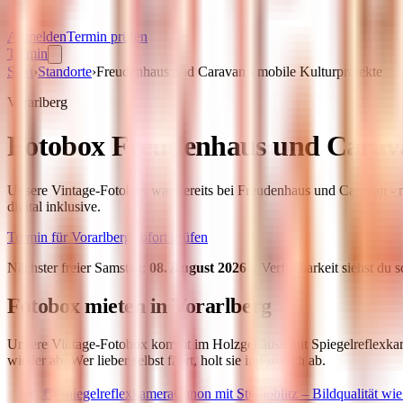
Anmelden
Termin prüfen
Termin
Start
›
Standorte
›
Freudenhaus und Caravan - mobile Kulturprojekte
Vorarlberg
Fotobox
Freudenhaus und Carava
Unsere Vintage-Fotobox war bereits bei Freudenhaus und Caravan - mob
digital inklusive.
Termin für
Vorarlberg
sofort prüfen
Nächster freier Samstag:
08. August 2026
– Verfügbarkeit siehst du s
Fotobox mieten in
Vorarlberg
Unsere Vintage-Fotobox kommt im Holzgehäuse mit Spiegelreflexkamera
wieder ab. Wer lieber selbst fährt, holt sie in Fussach ab.
📷
Spiegelreflexkamera
Canon mit Studioblitz – Bildqualität wi