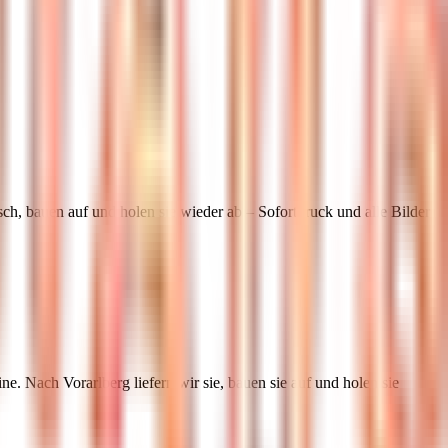
ch, bauen auf und holen sie wieder ab – Sofortdruck und alle Bilder
rine. Nach
Vorarlberg
liefern wir sie, bauen sie auf und holen sie